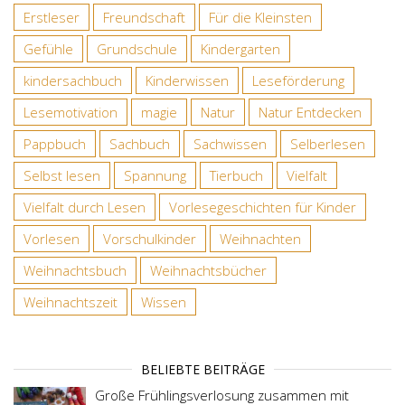
Erstleser
Freundschaft
Für die Kleinsten
Gefühle
Grundschule
Kindergarten
kindersachbuch
Kinderwissen
Leseförderung
Lesemotivation
magie
Natur
Natur Entdecken
Pappbuch
Sachbuch
Sachwissen
Selberlesen
Selbst lesen
Spannung
Tierbuch
Vielfalt
Vielfalt durch Lesen
Vorlesegeschichten für Kinder
Vorlesen
Vorschulkinder
Weihnachten
Weihnachtsbuch
Weihnachtsbücher
Weihnachtszeit
Wissen
BELIEBTE BEITRÄGE
Große Frühlingsverlosung zusammen mit