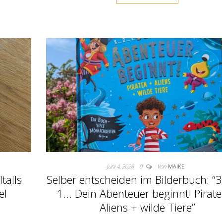
Juni 4, 2026
0
Von
MAIKE
alls.
Selber entscheiden im Bilderbuch: 
el
1… Dein Abenteuer beginnt! Pirat
Aliens + wilde Tiere”