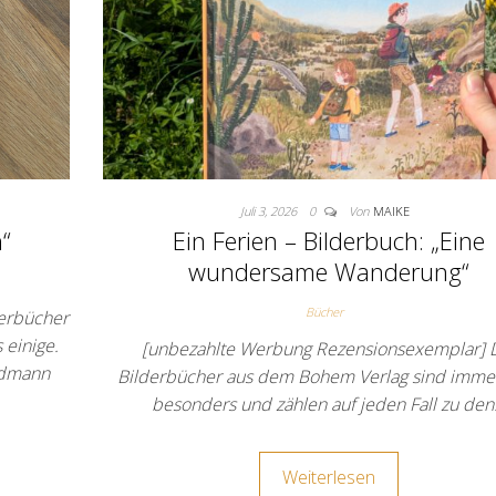
Juli 3, 2026
0
Von
MAIKE
“
Ein Ferien – Bilderbuch: „Eine
wundersame Wanderung“
Bücher
erbücher
 einige.
[unbezahlte Werbung Rezensionsexemplar] 
ldmann
Bilderbücher aus dem Bohem Verlag sind imme
besonders und zählen auf jeden Fall zu de
Weiterlesen