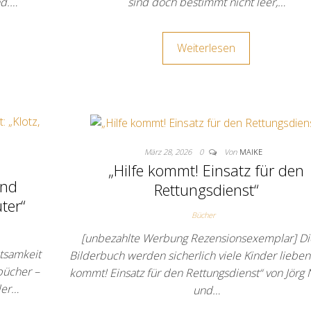
nd.…
sind doch bestimmt nicht leer,…
Weiterlesen
März 28, 2026
0
Von
MAIKE
„Hilfe kommt! Einsatz für den
und
Rettungsdienst“
ter“
Bücher
[unbezahlte Werbung Rezensionsexemplar] Di
tsamkeit
Bilderbuch werden sicherlich viele Kinder lieben!
bücher –
kommt! Einsatz für den Rettungsdienst“ von Jörg
der…
und…