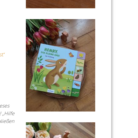
eses
 „Hilfe
 Nießen