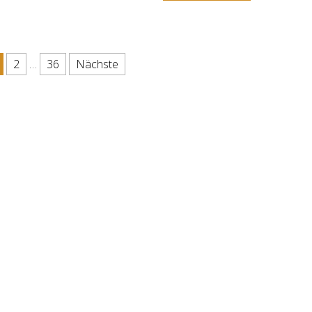
 Beiträge
2
…
36
Nächste