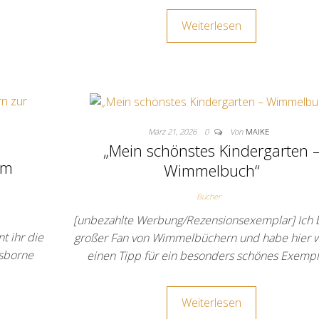
Weiterlesen
März 21, 2026
0
Von
MAIKE
„Mein schönstes Kindergarten 
om
Wimmelbuch“
Bücher
[unbezahlte Werbung/Rezensionsexemplar] Ich b
 ihr die
großer Fan von Wimmelbüchern und habe hier 
Usborne
einen Tipp für ein besonders schönes Exemp
Weiterlesen