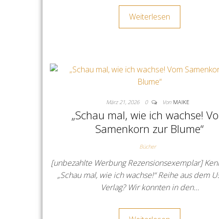
Weiterlesen
März 21, 2026
0
Von
MAIKE
„Schau mal, wie ich wachse! V
Samenkorn zur Blume“
Bücher
[unbezahlte Werbung Rezensionsexemplar] Kennt
„Schau mal, wie ich wachse!“ Reihe aus dem 
Verlag? Wir konnten in den…