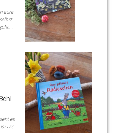
n eure
selbst
geht,…
 Behl
ieht es
us? Die