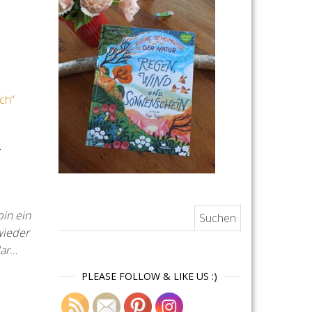
–
Suchen nach:
in ein
wieder
lar…
PLEASE FOLLOW & LIKE US :)