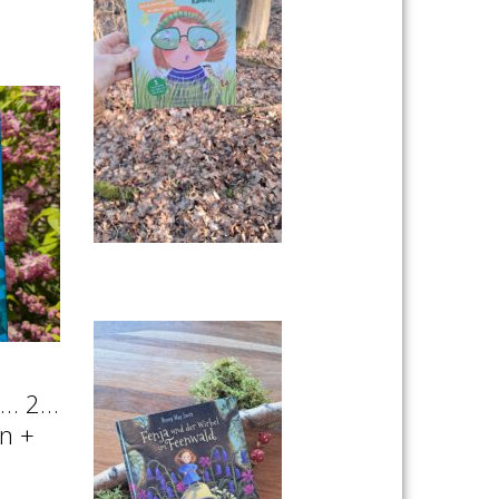
“3… 2…
en +