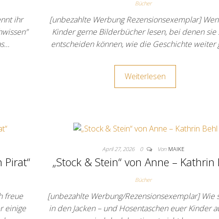
Bücher
nnt ihr
[unbezahlte Werbung Rezensionsexemplar] Wen
hwissen”
Kinder gerne Bilderbücher lesen, bei denen sie 
as…
entscheiden können, wie die Geschichte weiter 
Weiterlesen
April 27, 2026
0
Von
MAIKE
 Pirat“
„Stock & Stein“ von Anne – Kathrin
Bücher
h freue
[unbezahlte Werbung/Rezensionsexemplar] Wie s
r einige
in den Jacken – und Hosentaschen euer Kinder a