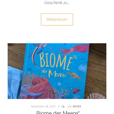
Geschenk zu…
Weiterlesen
November 28, 2025
0
Von
MAIKE
„Biome der Meere“