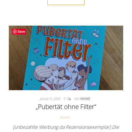
Save
Januar 9, 2026
0
Von
MAIKE
„Pubertät ohne Filter“
Bücher
[unbezahlte Werbung da Rezensionsexemplar] Die