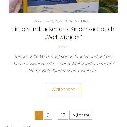
November 11, 2025
0
Von
MAIKE
Ein beeindruckendes Kindersachbuch:
„Weltwunder“
Bücher
[unbezahlte Werbung] Könnt ihr jetzt und auf der
Stelle auswendig die sieben Weltwunder nennen?
Nein? Viele Kinder schon, weil sie…
Weiterlesen
Seitennummerierung der Beit
1
2
…
17
Nächste