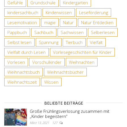
Gefühle
Grundschule
Kindergarten
kindersachbuch
Kinderwissen
Leseförderung
Lesemotivation
magie
Natur
Natur Entdecken
Pappbuch
Sachbuch
Sachwissen
Selberlesen
Selbst lesen
Spannung
Tierbuch
Vielfalt
Vielfalt durch Lesen
Vorlesegeschichten für Kinder
Vorlesen
Vorschulkinder
Weihnachten
Weihnachtsbuch
Weihnachtsbücher
Weihnachtszeit
Wissen
BELIEBTE BEITRÄGE
Große Frühlingsverlosung zusammen mit
„Kinder begeistern“
März 13, 2021
127