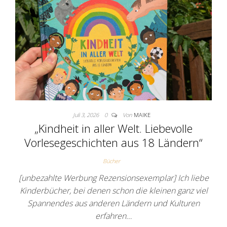
Juli 3, 2026
0
Von
MAIKE
„Kindheit in aller Welt. Liebevolle
Vorlesegeschichten aus 18 Ländern“
Bücher
[unbezahlte Werbung Rezensionsexemplar] Ich liebe
Kinderbücher, bei denen schon die kleinen ganz viel
Spannendes aus anderen Ländern und Kulturen
erfahren…