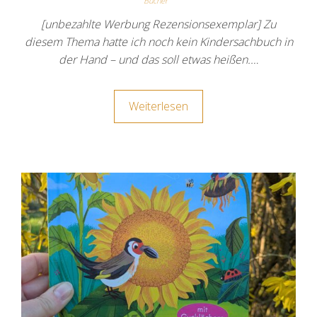
Bücher
[unbezahlte Werbung Rezensionsexemplar] Zu
diesem Thema hatte ich noch kein Kindersachbuch in
der Hand – und das soll etwas heißen.…
Weiterlesen