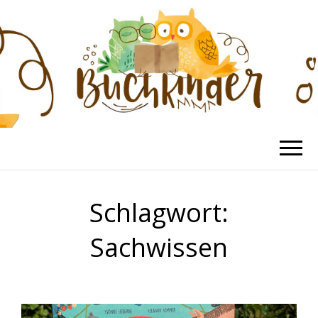
BUCHKINDER
Die schönsten Kinderbücher
Schlagwort:
Sachwissen