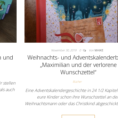
November 30, 2019
0
Von
MAIKE
n und
Weihnachts- und Adventskalenderb
„Maximilian und der verlorene
Wunschzettel“
Bücher
 stellen
als auch
Eine Adventskalendergeschichte in 24 1/2 Kapite
eure Kinder schon ihre Wunschzettel an de
Weihnachtsmann oder das Christkind abgeschickt