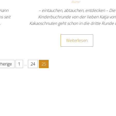
Bücher
mann
– eintauchen, abtauchen, entdecken – Die
s seit
Kinderbuchrunde von der lieben Katja von
…
Kakaoschnuten geht schon in die dritte Runde
Weiterlesen
 Beiträge
rherige
1
…
24
25