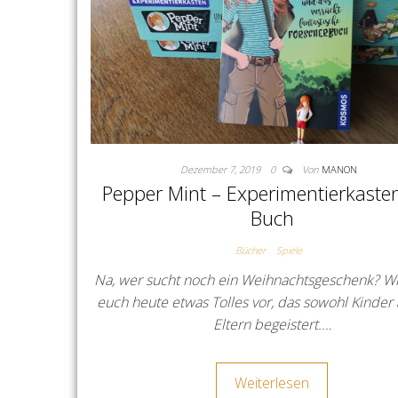
Dezember 7, 2019
0
Von
MANON
Pepper Mint – Experimentierkaste
Buch
Bücher
Spiele
Na, wer sucht noch ein Weihnachtsgeschenk? Wir
euch heute etwas Tolles vor, das sowohl Kinder 
Eltern begeistert.…
Weiterlesen