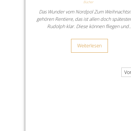
Bücher
Das Wunder vom Nordpol Zum Weihnachts
gehören Rentiere, das ist allen doch spätesten
Rudolph klar. Diese können fliegen und
Weiterlesen
Seitennummerierung der
Vo