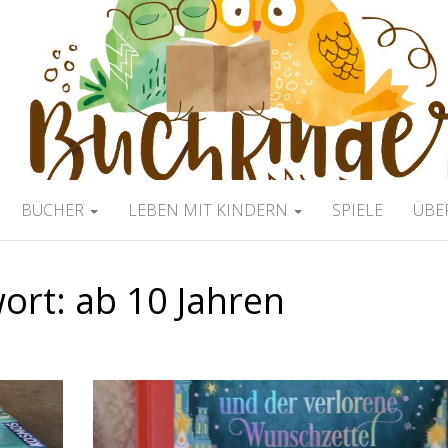
ERBLOG
BÜCHER
LEBEN MIT KINDERN
SPIELE
ÜBE
wort:
ab 10 Jahren