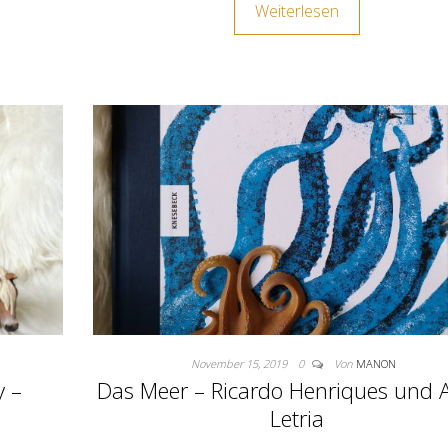
Weiterlesen
November 15, 2019
0
Von
MANON
y –
Das Meer – Ricardo Henriques und 
Letria