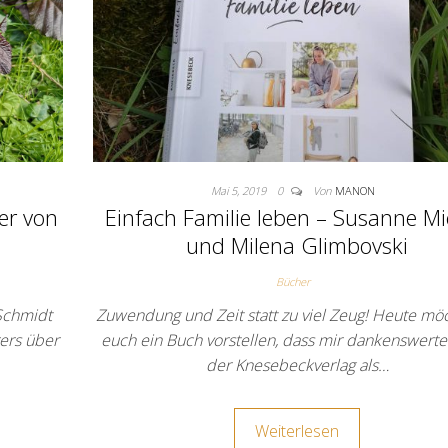
Mai 5, 2019
0
Von
MANON
der von
Einfach Familie leben – Susanne M
und Milena Glimbovski
Bücher
 Schmidt
Zuwendung und Zeit statt zu viel Zeug! Heute möc
rers über
euch ein Buch vorstellen, dass mir dankenswert
der Knesebeckverlag als…
Weiterlesen