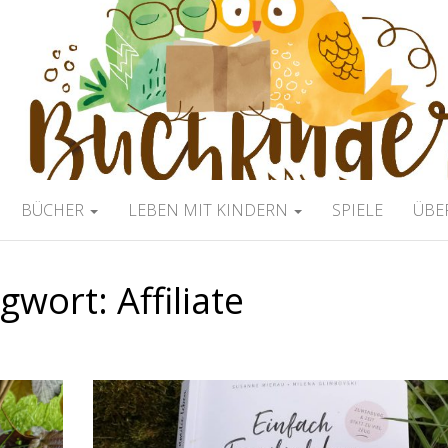
ERBLOG
BÜCHER
LEBEN MIT KINDERN
SPIELE
ÜBE
agwort:
Affiliate