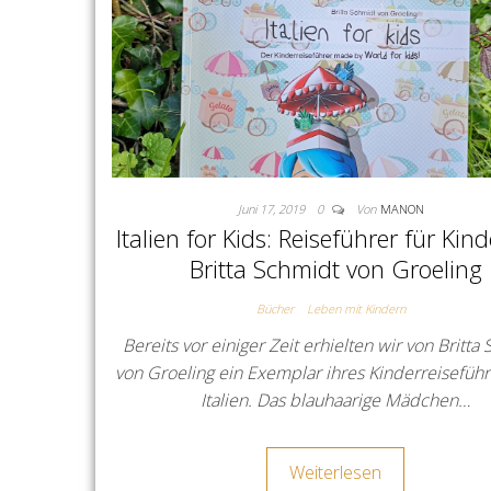
Juni 17, 2019
0
Von
MANON
Italien for Kids: Reiseführer für Kin
Britta Schmidt von Groeling
Bücher
Leben mit Kindern
Bereits vor einiger Zeit erhielten wir von Britta
von Groeling ein Exemplar ihres Kinderreisefüh
Italien. Das blauhaarige Mädchen…
Weiterlesen