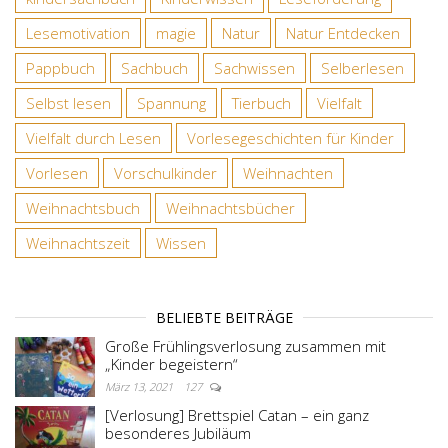
Lesemotivation
magie
Natur
Natur Entdecken
Pappbuch
Sachbuch
Sachwissen
Selberlesen
Selbst lesen
Spannung
Tierbuch
Vielfalt
Vielfalt durch Lesen
Vorlesegeschichten für Kinder
Vorlesen
Vorschulkinder
Weihnachten
Weihnachtsbuch
Weihnachtsbücher
Weihnachtszeit
Wissen
BELIEBTE BEITRÄGE
Große Frühlingsverlosung zusammen mit
„Kinder begeistern“
März 13, 2021
127
[Verlosung] Brettspiel Catan – ein ganz
besonderes Jubiläum