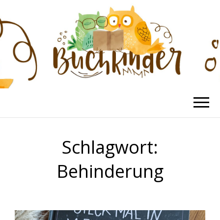
BUCHKINDER
Die schönsten Kinderbücher
Schlagwort:
Behinderung