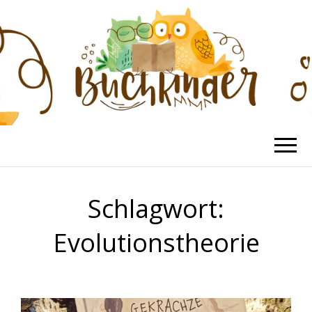
BUCHKINDER
Die schönsten Kinderbücher
Schlagwort:
Evolutionstheorie