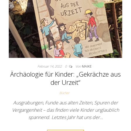
Februar 14, 2022
0
Von
MAIKE
Ärchäologie für Kinder: „Gekrächze aus
der Urzeit“
Bücher
Ausgrabungen, Funde aus alten Zeiten, Spuren der
Vergangenheit – das finden viele Kinder unglaublich
spannend. Letztes Jahr hat uns der…