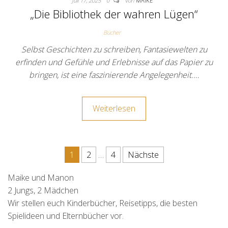
Juli 17, 2025
0
Von
MAIKE
„Die Bibliothek der wahren Lügen“
Bücher
Selbst Geschichten zu schreiben, Fantasiewelten zu
erfinden und Gefühle und Erlebnisse auf das Papier zu
bringen, ist eine faszinierende Angelegenheit.…
Weiterlesen
Seitennummerierung der Beit
1
2
…
4
Nächste
Maike und Manon
2 Jungs, 2 Mädchen
Wir stellen euch Kinderbücher, Reisetipps, die besten
Spielideen und Elternbücher vor.