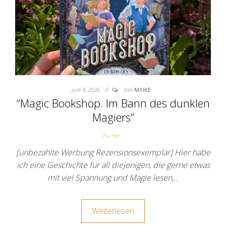
Juni 9, 2026
0
Von
MAIKE
“Magic Bookshop. Im Bann des dunklen
Magiers”
Bücher
[unbezahlte Werbung Rezensionsexemplar] Hier habe
ich eine Geschichte für all diejenigen, die gerne etwas
mit viel Spannung und Magie lesen,…
Weiterlesen