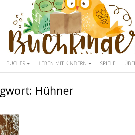
ERBLOG
BÜCHER
LEBEN MIT KINDERN
SPIELE
ÜBE
agwort:
Hühner