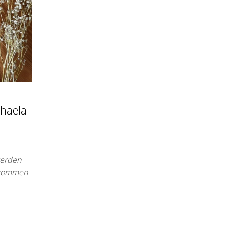
chaela
werden
r kommen