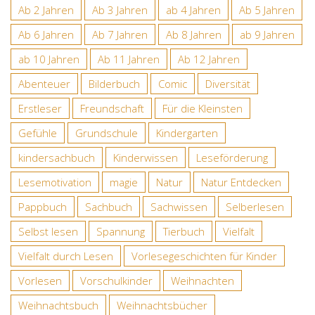
Ab 2 Jahren
Ab 3 Jahren
ab 4 Jahren
Ab 5 Jahren
Ab 6 Jahren
Ab 7 Jahren
Ab 8 Jahren
ab 9 Jahren
ab 10 Jahren
Ab 11 Jahren
Ab 12 Jahren
Abenteuer
Bilderbuch
Comic
Diversität
Erstleser
Freundschaft
Für die Kleinsten
Gefühle
Grundschule
Kindergarten
kindersachbuch
Kinderwissen
Leseförderung
Lesemotivation
magie
Natur
Natur Entdecken
Pappbuch
Sachbuch
Sachwissen
Selberlesen
Selbst lesen
Spannung
Tierbuch
Vielfalt
Vielfalt durch Lesen
Vorlesegeschichten für Kinder
Vorlesen
Vorschulkinder
Weihnachten
Weihnachtsbuch
Weihnachtsbücher