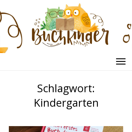
BUCHKINDER
Die schönsten Kinderbücher
Schlagwort:
Kindergarten