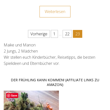
Weiterlesen
Seitennummerierung der Beit
Vorherige
1
…
22
23
Maike und Manon
2 Jungs, 2 Mädchen
Wir stellen euch Kinderbücher, Reisetipps, die besten
Spielideen und Elternbücher vor.
DER FRÜHLING KANN KOMMEN! (AFFILIATE LINKS ZU
AMAZON)
Save