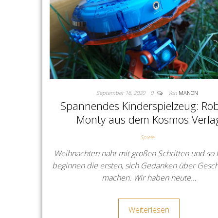
September 16, 2020
0
Von
MANON
Spannendes Kinderspielzeug: Rob
Monty aus dem Kosmos Verla
Spiele
Weihnachten naht mit großen Schritten und so
beginnen die ersten, sich Gedanken über Gesc
machen. Wir haben heute…
Weiterlesen