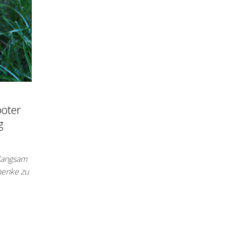
oter
g
 langsam
henke zu