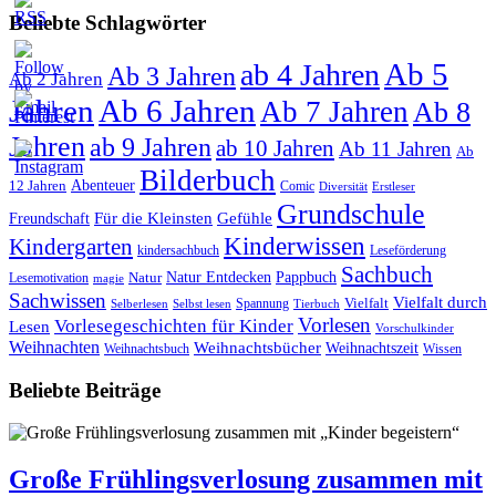
Beliebte Schlagwörter
Ab 5
ab 4 Jahren
Ab 3 Jahren
Ab 2 Jahren
Jahren
Ab 6 Jahren
Ab 7 Jahren
Ab 8
Jahren
ab 9 Jahren
ab 10 Jahren
Ab 11 Jahren
Ab
Bilderbuch
12 Jahren
Abenteuer
Comic
Diversität
Erstleser
Grundschule
Für die Kleinsten
Gefühle
Freundschaft
Kinderwissen
Kindergarten
kindersachbuch
Leseförderung
Sachbuch
Pappbuch
Natur
Natur Entdecken
Lesemotivation
magie
Sachwissen
Vielfalt durch
Spannung
Vielfalt
Selbst lesen
Tierbuch
Selberlesen
Vorlesen
Vorlesegeschichten für Kinder
Lesen
Vorschulkinder
Weihnachten
Weihnachtsbücher
Weihnachtszeit
Weihnachtsbuch
Wissen
Beliebte Beiträge
Große Frühlingsverlosung zusammen mit