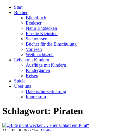
Start
Buchkinderblog
Die schönsten Kinderbücher
Bücher
Bilderbuch
Erstleser
Natur Entdecken
Für die Kleinsten
Sachwissen
Bücher für die Einschulung
Vorlesen
Weihnachtszeit
Leben mit Kindern
Ausflüge mit Kindern
Kindergarten
Reisen
Spiele
Über uns
Datenschutzerklärung
Impressum
Schlagwort:
Piraten
Mai 22, 2026
0
Von
Maike