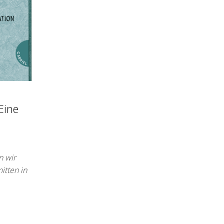
Eine
n wir
itten in