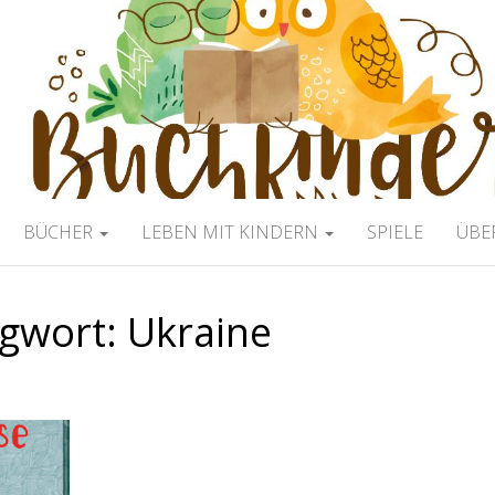
ERBLOG
BÜCHER
LEBEN MIT KINDERN
SPIELE
ÜBE
agwort:
Ukraine