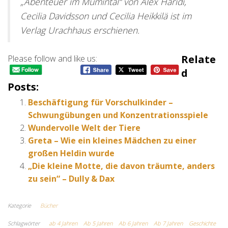
„Abenteuer im Mumintal“ von Alex Haridi,
Cecilia Davidsson und Cecilia Heikkilä ist im
Verlag Urachhaus erschienen.
Relate
Please follow and like us:
D
Posts:
Beschäftigung für Vorschulkinder –
Schwungübungen und Konzentrationsspiele
Wundervolle Welt der Tiere
Greta – Wie ein kleines Mädchen zu einer
großen Heldin wurde
„Die kleine Motte, die davon träumte, anders
zu sein“ – Dully & Dax
Kategorie
Bücher
Schlagwörter
ab 4 Jahren
Ab 5 Jahren
Ab 6 Jahren
Ab 7 Jahren
Geschichte