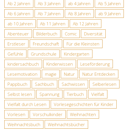
Ab 2 Jahren
Ab 3 Jahren
ab 4 Jahren
Ab 5 Jahren
Ab 6 Jahren
Ab 7 Jahren
Ab 8 Jahren
ab 9 Jahren
ab 10 Jahren
Ab 11 Jahren
Ab 12 Jahren
Abenteuer
Bilderbuch
Comic
Diversität
Erstleser
Freundschaft
Für die Kleinsten
Gefühle
Grundschule
Kindergarten
kindersachbuch
Kinderwissen
Leseförderung
Lesemotivation
magie
Natur
Natur Entdecken
Pappbuch
Sachbuch
Sachwissen
Selberlesen
Selbst lesen
Spannung
Tierbuch
Vielfalt
Vielfalt durch Lesen
Vorlesegeschichten für Kinder
Vorlesen
Vorschulkinder
Weihnachten
Weihnachtsbuch
Weihnachtsbücher