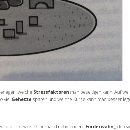
berlegen, welche
Stressfaktoren
man beseitigen kann. Auf we
o viel
Gehetze
sparen und welche Kurse kann man besser leg
t dem doch teilweise Überhand nehmenden „
Förderwahn
„, den vi