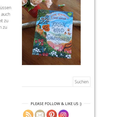
müssen
d auch
it zu
h zu
Suchen nach:
PLEASE FOLLOW & LIKE US :)