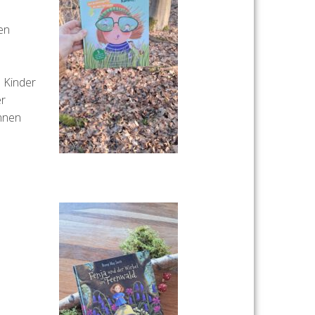
en
e Kinder
er
ennen