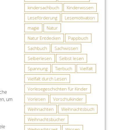
kindersachbuch
Kinderwissen
Leseförderung
Lesemotivation
magie
Natur
Natur Entdecken
Pappbuch
Sachbuch
Sachwissen
Selberlesen
Selbst lesen
Spannung
Tierbuch
Vielfalt
Vielfalt durch Lesen
Vorlesegeschichten für Kinder
lche
en, um
Vorlesen
Vorschulkinder
Weihnachten
Weihnachtsbuch
Weihnachtsbücher
ele
Weihnachtszeit
Wissen