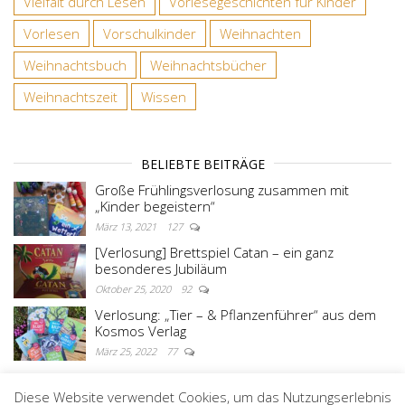
Vielfalt durch Lesen
Vorlesegeschichten für Kinder
Vorlesen
Vorschulkinder
Weihnachten
Weihnachtsbuch
Weihnachtsbücher
Weihnachtszeit
Wissen
BELIEBTE BEITRÄGE
Große Frühlingsverlosung zusammen mit
„Kinder begeistern“
März 13, 2021
127
[Verlosung] Brettspiel Catan – ein ganz
besonderes Jubiläum
Oktober 25, 2020
92
Verlosung: „Tier – & Pflanzenführer“ aus dem
Kosmos Verlag
März 25, 2022
77
Diese Website verwendet Cookies, um das Nutzungserlebnis