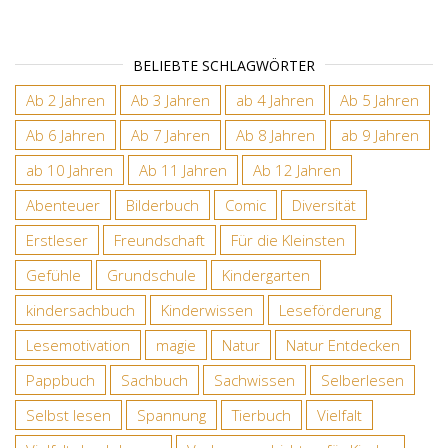
BELIEBTE SCHLAGWÖRTER
Ab 2 Jahren
Ab 3 Jahren
ab 4 Jahren
Ab 5 Jahren
Ab 6 Jahren
Ab 7 Jahren
Ab 8 Jahren
ab 9 Jahren
ab 10 Jahren
Ab 11 Jahren
Ab 12 Jahren
Abenteuer
Bilderbuch
Comic
Diversität
Erstleser
Freundschaft
Für die Kleinsten
Gefühle
Grundschule
Kindergarten
kindersachbuch
Kinderwissen
Leseförderung
Lesemotivation
magie
Natur
Natur Entdecken
Pappbuch
Sachbuch
Sachwissen
Selberlesen
Selbst lesen
Spannung
Tierbuch
Vielfalt