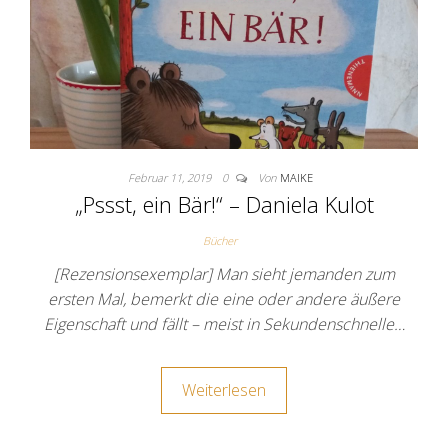
Februar 11, 2019
0
Von
MAIKE
„Pssst, ein Bär!“ – Daniela Kulot
Bücher
[Rezensionsexemplar] Man sieht jemanden zum
ersten Mal, bemerkt die eine oder andere äußere
Eigenschaft und fällt – meist in Sekundenschnelle…
Weiterlesen