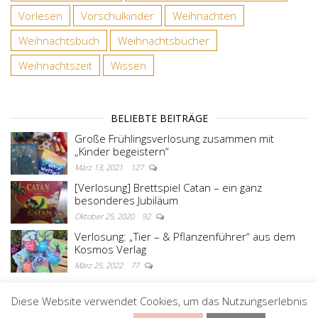
Vorlesen
Vorschulkinder
Weihnachten
Weihnachtsbuch
Weihnachtsbücher
Weihnachtszeit
Wissen
BELIEBTE BEITRÄGE
Große Frühlingsverlosung zusammen mit
„Kinder begeistern“
März 13, 2021
127
[Verlosung] Brettspiel Catan – ein ganz
besonderes Jubiläum
Oktober 25, 2020
92
Verlosung: „Tier – & Pflanzenführer“ aus dem
Kosmos Verlag
März 25, 2022
77
Diese Website verwendet Cookies, um das Nutzungserlebnis
Stolz präsentiert von
WordPress
|
Theme:
Master