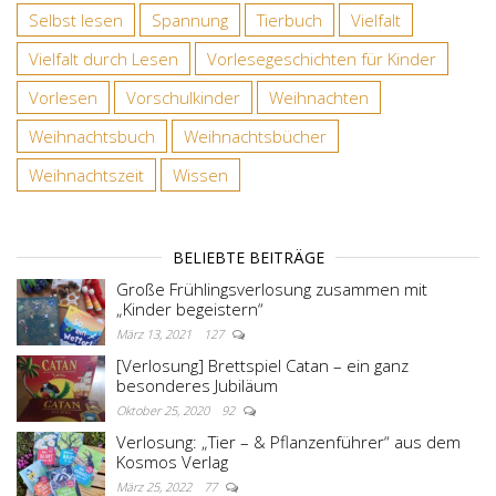
Selbst lesen
Spannung
Tierbuch
Vielfalt
Vielfalt durch Lesen
Vorlesegeschichten für Kinder
Vorlesen
Vorschulkinder
Weihnachten
Weihnachtsbuch
Weihnachtsbücher
Weihnachtszeit
Wissen
BELIEBTE BEITRÄGE
Große Frühlingsverlosung zusammen mit
„Kinder begeistern“
März 13, 2021
127
[Verlosung] Brettspiel Catan – ein ganz
besonderes Jubiläum
Oktober 25, 2020
92
Verlosung: „Tier – & Pflanzenführer“ aus dem
Kosmos Verlag
März 25, 2022
77