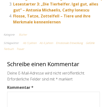
Lesestarter 3: „Die Tierhelfer. Igel gut, alles
gut“ – Antonia Michaelis, Cathy Ionescu
Flosse, Tatze, Zottelfell – Tiere und ihre
Merkmale kennenlernen
Kategorie
Bücher
Schlagwörter
Ab 5 Jahren
Ab 6 Jahren
Emotionale Entwicklung
Gefühle
Tierbuch
Trauer
Schreibe einen Kommentar
Deine E-Mail-Adresse wird nicht veröffentlicht.
Erforderliche Felder sind mit
*
markiert
Kommentar
*