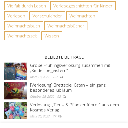
Vielfalt durch Lesen
Vorlesegeschichten für Kinder
Vorlesen
Vorschulkinder
Weihnachten
Weihnachtsbuch
Weihnachtsbücher
Weihnachtszeit
Wissen
BELIEBTE BEITRÄGE
Große Frühlingsverlosung zusammen mit
„Kinder begeistern“
März 13, 2021
127
[Verlosung] Brettspiel Catan – ein ganz
besonderes Jubiläum
Oktober 25, 2020
92
Verlosung: „Tier – & Pflanzenführer“ aus dem
Kosmos Verlag
März 25, 2022
77