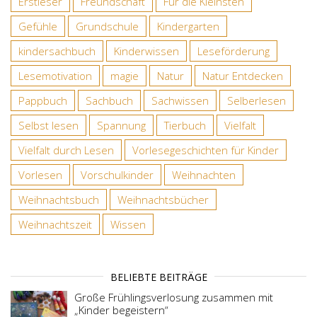
Erstleser
Freundschaft
Für die Kleinsten
Gefühle
Grundschule
Kindergarten
kindersachbuch
Kinderwissen
Leseförderung
Lesemotivation
magie
Natur
Natur Entdecken
Pappbuch
Sachbuch
Sachwissen
Selberlesen
Selbst lesen
Spannung
Tierbuch
Vielfalt
Vielfalt durch Lesen
Vorlesegeschichten für Kinder
Vorlesen
Vorschulkinder
Weihnachten
Weihnachtsbuch
Weihnachtsbücher
Weihnachtszeit
Wissen
BELIEBTE BEITRÄGE
Große Frühlingsverlosung zusammen mit
„Kinder begeistern“