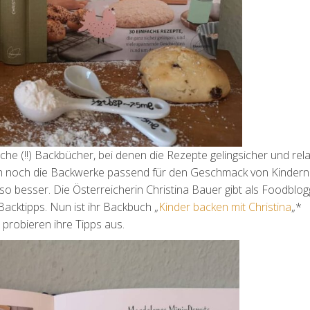
he (!!) Backbücher, bei denen die Rezepte gelingsicher und rela
h noch die Backwerke passend für den Geschmack von Kindern
o besser. Die Österreicherin Christina Bauer gibt als Foodblog
cktipps. Nun ist ihr Backbuch „
Kinder backen mit Christina
„*
 probieren ihre Tipps aus.