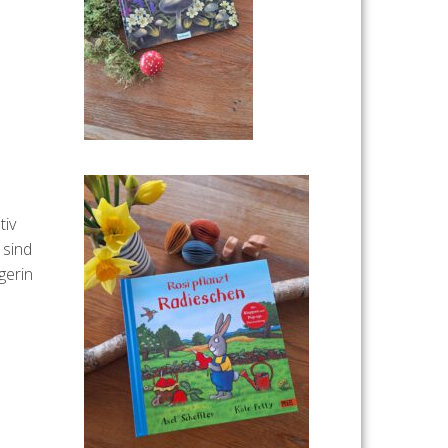
tiv
 sind
gerin