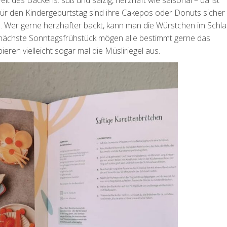
 des Backens: süß und salzig, herzhaft wie saisonal – da ist
Für den Kindergeburtstag sind ihre Cakepos oder Donuts sicher 
 Wer gerne herzhafter backt, kann man die Würstchen im Schla
 nächste Sonntagsfrühstück mögen alle bestimmt gerne das
ren vielleicht sogar mal die Müsliriegel aus.