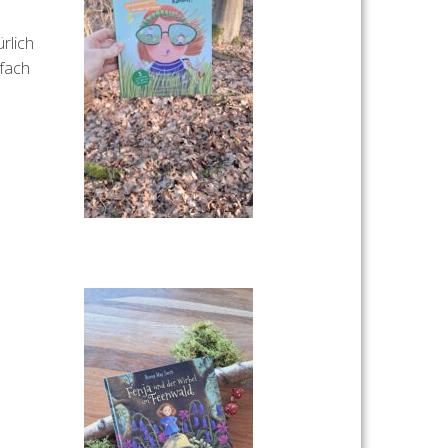
rlich
nfach