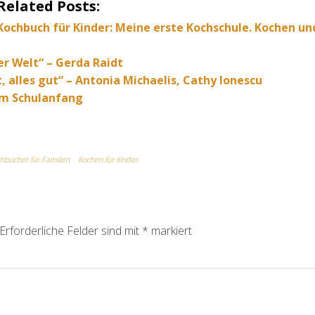
Related Posts:
Kochbuch für Kinder: Meine erste Kochschule. Kochen un
der Welt“ – Gerda Raidt
t, alles gut“ – Antonia Michaelis, Cathy Ionescu
um Schulanfang
hbücher für Familien
Kochen für Kinder
Erforderliche Felder sind mit
*
markiert