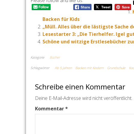
Please follow and like us:
Backen für Kids
„Müll. Alles über die lästigste Sache 
Lesestarter 3: „Die Tierhelfer. Igel gu
Schöne und witzige Erstlesebücher z
Kategorie
Bücher
Schlagwörter
Ab 5 Jahren
Backen mit Kindern
Grundschule
Koc
Schreibe einen Kommentar
Deine E-Mail-Adresse wird nicht veröffentlicht.
Kommentar
*