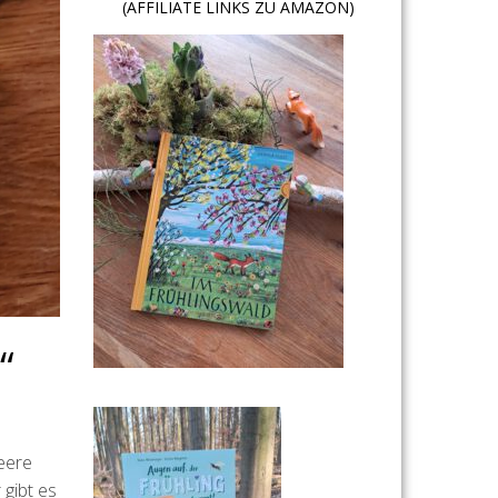
(AFFILIATE LINKS ZU AMAZON)
“
leere
 gibt es