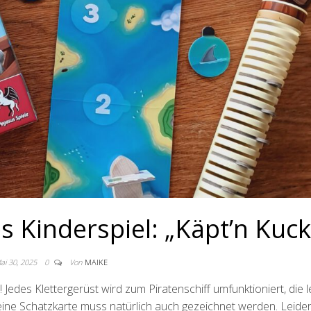
s Kinderspiel: „Käpt’n Kuck
ai 30, 2025
0
Von
MAIKE
 Jedes Klettergerüst wird zum Piratenschiff umfunktioniert, die 
 eine Schatzkarte muss natürlich auch gezeichnet werden. Leider