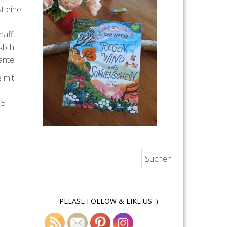
st eine
hafft
lich
ante.
 mit
15
Suchen nach:
PLEASE FOLLOW & LIKE US :)