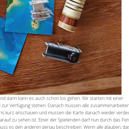
 und dann kann es auch schon los gehen. Wir starten mit einer
he zur Verfügung stehen. Danach müssen alle zusammenarbeite
r uns kurz anschauen und müssen die Karte danach wieder verde
arauf zu sehen ist. Einer der Spielenden darf nun durch das Fe
muss es den anderen genau beschreiben. Wenn alle glauben, da