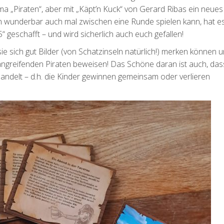
ma „Piraten“, aber mit „Käpt’n Kuck“ von Gerard Ribas ein neues
man wunderbar auch mal zwischen eine Runde spielen kann, hat e
“ geschafft – und wird sicherlich auch euch gefallen!
ie sich gut Bilder (von Schatzinseln natürlich!) merken können 
ngreifenden Piraten beweisen! Das Schöne daran ist auch, das
 handelt – d.h. die Kinder gewinnen gemeinsam oder verlieren