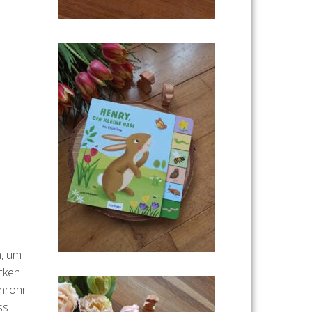
n, um
cken.
rnrohr
ss