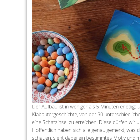
Der Aufbau ist in weniger als 5 Minuten erledigt
Klabautergeschichte, von der 30 unterschiedlic
eine Schatzinsel zu erreichen. Diese dürfen wi
Hoffentlich haben sich alle genau gemerkt, was d
schauen, sieht dabei ein bestimmtes Motiv und 