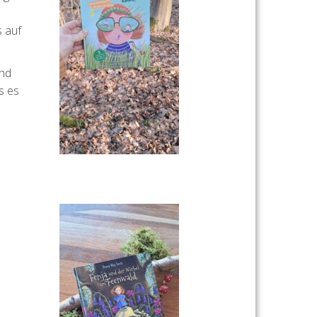
s auf
und
s es