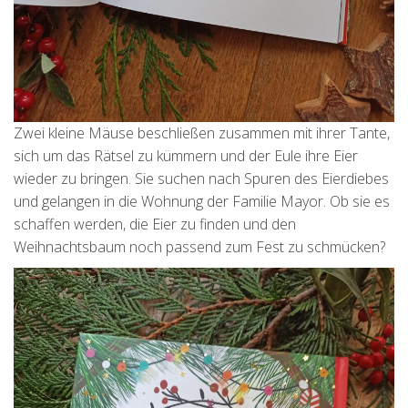
Zwei kleine Mäuse beschließen zusammen mit ihrer Tante,
sich um das Rätsel zu kümmern und der Eule ihre Eier
wieder zu bringen. Sie suchen nach Spuren des Eierdiebes
und gelangen in die Wohnung der Familie Mayor. Ob sie es
schaffen werden, die Eier zu finden und den
Weihnachtsbaum noch passend zum Fest zu schmücken?