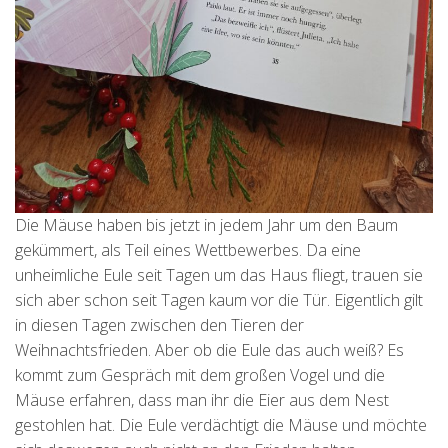
Die Mäuse haben bis jetzt in jedem Jahr um den Baum
gekümmert, als Teil eines Wettbewerbes. Da eine
unheimliche Eule seit Tagen um das Haus fliegt, trauen sie
sich aber schon seit Tagen kaum vor die Tür. Eigentlich gilt
in diesen Tagen zwischen den Tieren der
Weihnachtsfrieden. Aber ob die Eule das auch weiß? Es
kommt zum Gespräch mit dem großen Vogel und die
Mäuse erfahren, dass man ihr die Eier aus dem Nest
gestohlen hat. Die Eule verdächtigt die Mäuse und möchte