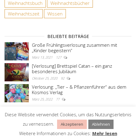
Weihnachtsbuch
Weihnachtsbücher
Weihnachtszeit
Wissen
BELIEBTE BEITRÄGE
Große Frühlingsverlosung zusammen mit
„Kinder begeistern“
März 13, 2021
127
[Verlosung] Brettspiel Catan – ein ganz
besonderes Jubiläum
Oktober 25, 2020
92
Verlosung: „Tier – & Pflanzenführer“ aus dem
Kosmos Verlag
März 25, 2022
77
Diese Website verwendet Cookies, um das Nutzungserlebnis
Stolz präsentiert von
WordPress
|
Theme:
Master
zu vernessern.
Akzeptieren
Ablehnen
Blog
Weitere Informationen zu Cookies:
Mehr lesen