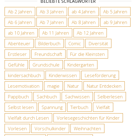
BELIEBTE SCHLAGWÖRTER
Ab 2 Jahren
Ab 3 Jahren
ab 4 Jahren
Ab 5 Jahren
Ab 6 Jahren
Ab 7 Jahren
Ab 8 Jahren
ab 9 Jahren
ab 10 Jahren
Ab 11 Jahren
Ab 12 Jahren
Abenteuer
Bilderbuch
Comic
Diversität
Erstleser
Freundschaft
Für die Kleinsten
Gefühle
Grundschule
Kindergarten
kindersachbuch
Kinderwissen
Leseförderung
Lesemotivation
magie
Natur
Natur Entdecken
Pappbuch
Sachbuch
Sachwissen
Selberlesen
Selbst lesen
Spannung
Tierbuch
Vielfalt
Vielfalt durch Lesen
Vorlesegeschichten für Kinder
Vorlesen
Vorschulkinder
Weihnachten