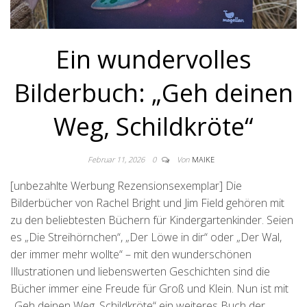
Ein wundervolles
Bilderbuch: „Geh deinen
Weg, Schildkröte“
Februar 11, 2026
0
Von
MAIKE
[unbezahlte Werbung Rezensionsexemplar] Die
Bilderbücher von Rachel Bright und Jim Field gehören mit
zu den beliebtesten Büchern für Kindergartenkinder. Seien
es „Die Streihörnchen“, „Der Löwe in dir“ oder „Der Wal,
der immer mehr wollte“ – mit den wunderschönen
Illustrationen und liebenswerten Geschichten sind die
Bücher immer eine Freude für Groß und Klein. Nun ist mit
„Geh deinen Weg, Schildkröte“ ein weiteres Buch der