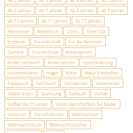
Ab 2 Jahren
Ab 3 Jahren
ab 4 Jahren
Ab 5 Jahren
Ab 6 Jahren
Ab 7 Jahren
Ab 8 Jahren
ab 9 Jahren
ab 10 Jahren
Ab 11 Jahren
Ab 12 Jahren
Abenteuer
Bilderbuch
Comic
Diversität
Erstleser
Freundschaft
Für die Kleinsten
Gefühle
Grundschule
Kindergarten
kindersachbuch
Kinderwissen
Leseförderung
Lesemotivation
magie
Natur
Natur Entdecken
Pappbuch
Sachbuch
Sachwissen
Selberlesen
Selbst lesen
Spannung
Tierbuch
Vielfalt
Vielfalt durch Lesen
Vorlesegeschichten für Kinder
Vorlesen
Vorschulkinder
Weihnachten
Weihnachtsbuch
Weihnachtsbücher