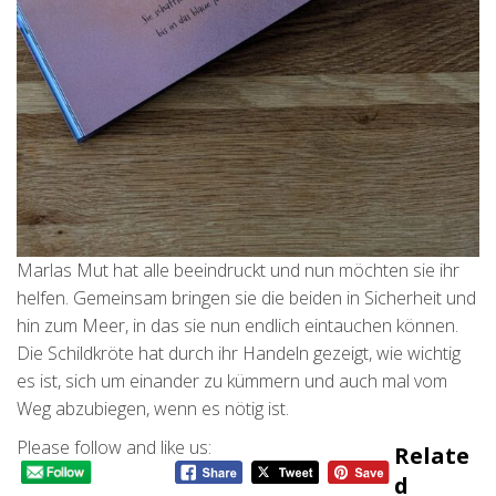
Marlas Mut hat alle beeindruckt und nun möchten sie ihr
helfen. Gemeinsam bringen sie die beiden in Sicherheit und
hin zum Meer, in das sie nun endlich eintauchen können.
Die Schildkröte hat durch ihr Handeln gezeigt, wie wichtig
es ist, sich um einander zu kümmern und auch mal vom
Weg abzubiegen, wenn es nötig ist.
Please follow and like us:
Relate
D