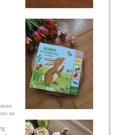
uhause
uss sie
ung