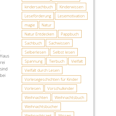
kindersachbuch
Kinderwissen
Leseförderung
Lesemotivation
magie
Natur
Natur Entdecken
Pappbuch
Sachbuch
Sachwissen
.
Selberlesen
Selbst lesen
m Haus
Spannung
Tierbuch
Vielfalt
rei
 sind
Vielfalt durch Lesen
 bei
Vorlesegeschichten für Kinder
Vorlesen
Vorschulkinder
Weihnachten
Weihnachtsbuch
Weihnachtsbücher
Weihnachtszeit
Wissen