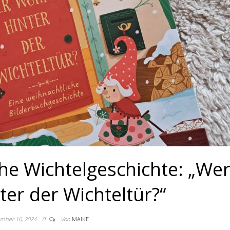
he Wichtelgeschichte: „We
ter der Wichteltür?“
mber 16, 2024
0
Von
MAIKE