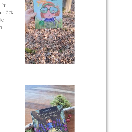
h im
ia Höck
le
h