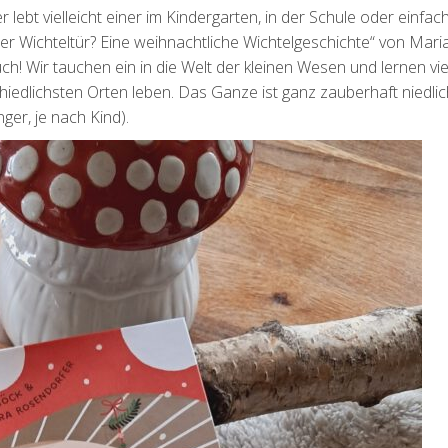
lebt vielleicht einer im Kindergarten, in der Schule oder einfac
der Wichteltür? Eine weihnachtliche Wichtelgeschichte“ von Mar
! Wir tauchen ein in die Welt der kleinen Wesen und lernen vie
hiedlichsten Orten leben. Das Ganze ist ganz zauberhaft niedlic
nger, je nach Kind).