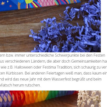
eiern bzw. immer unterschiedliche Schwerpunkte bei den Festen
n aus verschiedenen Ländern, die aber doch Gemeinsamkeiten ha
ie z.B. Halloween oder Festima Tradition, sich schaurig zu ver
ten Kürbissen. Bei anderen Feiertagen weiß man, dass kaum ei
nd wird das neue Jahr mit dem Wasserfest begrüßt und beim
 Matsch herum rutschen.