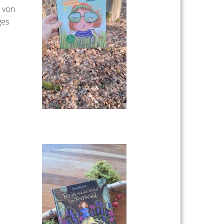
“ von
ges