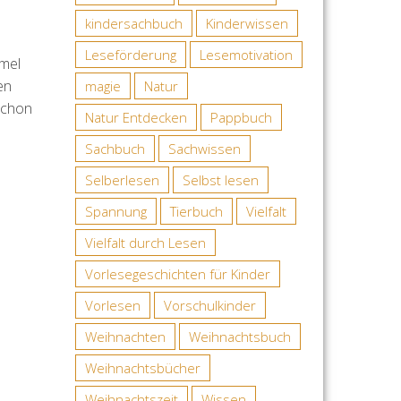
kindersachbuch
Kinderwissen
Leseförderung
Lesemotivation
mmel
en
magie
Natur
schon
Natur Entdecken
Pappbuch
Sachbuch
Sachwissen
Selberlesen
Selbst lesen
Spannung
Tierbuch
Vielfalt
Vielfalt durch Lesen
Vorlesegeschichten für Kinder
Vorlesen
Vorschulkinder
Weihnachten
Weihnachtsbuch
Weihnachtsbücher
Weihnachtszeit
Wissen