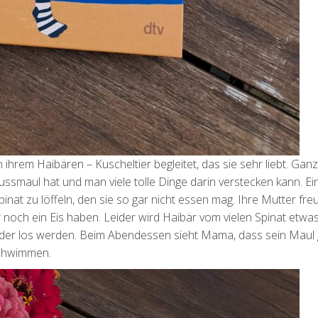
on ihrem Haibären – Kuscheltier begleitet, das sie sehr liebt. Ganz
ussmaul hat und man viele tolle Dinge darin verstecken kann. Ei
nat zu löffeln, den sie so gar nicht essen mag. Ihre Mutter freu
 noch ein Eis haben. Leider wird Haibär vom vielen Spinat etwa
eder los werden. Beim Abendessen sieht Mama, dass sein Maul g
schwimmen.