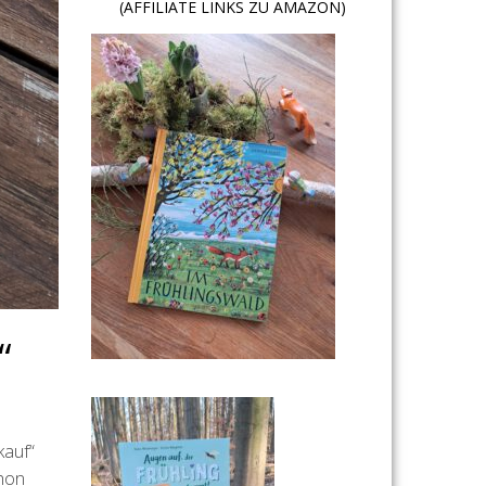
(AFFILIATE LINKS ZU AMAZON)
“
kauf“
chon