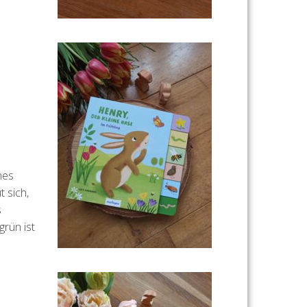
nes
t sich,
s
rün ist