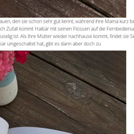
auen, den sie schon sehr gut kennt, während ihre Mama kurz be
urch Zufall kommt Haibär mit seinen Flossen auf die Fernbedienu
gruselig ist. Als ihre Mutter wieder nachhause kommt, findet sie 
aibär umgeschaltet hat, gibt es dann aber doch zu.