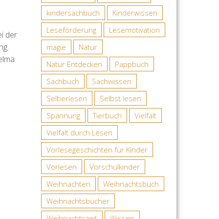
kindersachbuch
Kinderwissen
Leseförderung
Lesemotivation
i der
ng.
magie
Natur
Selma
Natur Entdecken
Pappbuch
Sachbuch
Sachwissen
Selberlesen
Selbst lesen
Spannung
Tierbuch
Vielfalt
Vielfalt durch Lesen
Vorlesegeschichten für Kinder
Vorlesen
Vorschulkinder
Weihnachten
Weihnachtsbuch
Weihnachtsbücher
Weihnachtszeit
Wissen