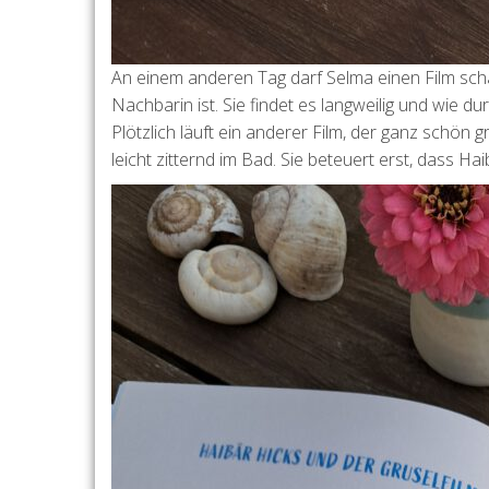
An einem anderen Tag darf Selma einen Film sch
Nachbarin ist. Sie findet es langweilig und wie d
Plötzlich läuft ein anderer Film, der ganz schön 
leicht zitternd im Bad. Sie beteuert erst, dass H