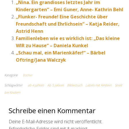
„Nina. Ein grandioses letztes Jahr im
Kindergarten“ – Emi Guner, Anne- Kathrin Behl
„Flunker- Freunde! Eine Geschichte über
Freundschaft und Ehrlichsein“ – Katja Reider,
Astrid Henn
Familienleben wie es wirklich ist: „Das kleine
WIR zu Hause“ – Daniela Kunkel
„Schau mal, ein Marienkäfer!“ – Bärbel
Oftring/Jana Walczyk
Kategorie
Bücher
Schlagwörter
ab 4 Jahren
Ab 5 Jahren
Bilderbuch
Leben mit Kindern
Streit
bei Kindern
Schreibe einen Kommentar
Deine E-Mail-Adresse wird nicht veröffentlicht.
Erforderliche Felder sind mit
*
markiert