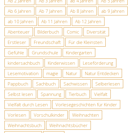
Ab 2 Jahren
Ab 3 Jahren
ab 4 Jahren
Ab 5 Jahren
Ab 6 Jahren
Ab 7 Jahren
Ab 8 Jahren
ab 9 Jahren
ab 10 Jahren
Ab 11 Jahren
Ab 12 Jahren
Abenteuer
Bilderbuch
Comic
Diversität
Erstleser
Freundschaft
Für die Kleinsten
Gefühle
Grundschule
Kindergarten
kindersachbuch
Kinderwissen
Leseförderung
Lesemotivation
magie
Natur
Natur Entdecken
Pappbuch
Sachbuch
Sachwissen
Selberlesen
Selbst lesen
Spannung
Tierbuch
Vielfalt
Vielfalt durch Lesen
Vorlesegeschichten für Kinder
Vorlesen
Vorschulkinder
Weihnachten
Weihnachtsbuch
Weihnachtsbücher