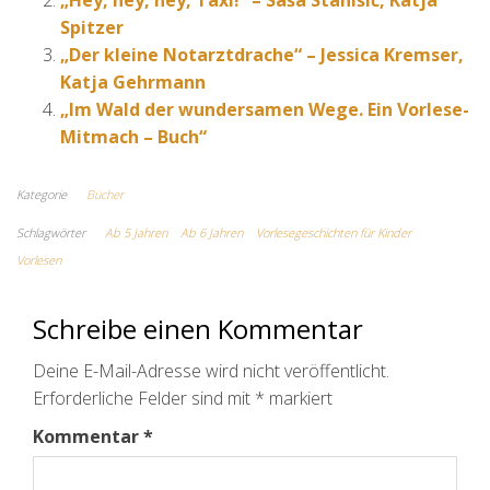
„Hey, hey, hey, Taxi!“ – Saša Stanišić, Katja
Spitzer
„Der kleine Notarztdrache“ – Jessica Kremser,
Katja Gehrmann
„Im Wald der wundersamen Wege. Ein Vorlese-
Mitmach – Buch“
Kategorie
Bücher
Schlagwörter
Ab 5 Jahren
Ab 6 Jahren
Vorlesegeschichten für Kinder
Vorlesen
Schreibe einen Kommentar
Deine E-Mail-Adresse wird nicht veröffentlicht.
Erforderliche Felder sind mit
*
markiert
Kommentar
*