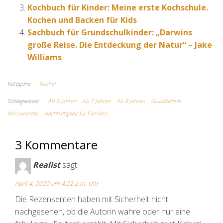
Kochbuch für Kinder: Meine erste Kochschule.
Kochen und Backen für Kids
Sachbuch für Grundschulkinder: „Darwins
große Reise. Die Entdeckung der Natur“ – Jake
Williams
Kategorie
Bücher
Schlagwörter
Ab 6 Jahren
Ab 7 Jahren
Ab 8 Jahren
Grundschule
Klimawandel
Nachhaltigkeit für Familien
3 Kommentare
Realist
sagt:
April 4, 2020 um 4:22 p.m. Uhr
Die Rezensenten haben mit Sicherheit nicht
nachgesehen, ob die Autorin wahre oder nur eine