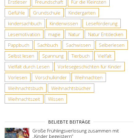
Erstleser
Freundschaft
Für die Kleinsten
Gefühle
Grundschule
Kindergarten
kindersachbuch
Kinderwissen
Leseförderung
Lesemotivation
magie
Natur
Natur Entdecken
Pappbuch
Sachbuch
Sachwissen
Selberlesen
Selbst lesen
Spannung
Tierbuch
Vielfalt
Vielfalt durch Lesen
Vorlesegeschichten für Kinder
Vorlesen
Vorschulkinder
Weihnachten
Weihnachtsbuch
Weihnachtsbücher
Weihnachtszeit
Wissen
BELIEBTE BEITRÄGE
Große Frühlingsverlosung zusammen mit
„Kinder begeistern“