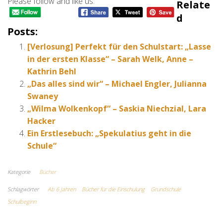
Please follow and like us:
Relate
D
Posts:
[Verlosung] Perfekt für den Schulstart: „Lasse
in der ersten Klasse“ – Sarah Welk, Anne –
Kathrin Behl
„Das alles sind wir“ – Michael Engler, Julianna
Swaney
„Wilma Wolkenkopf“ – Saskia Niechzial, Lara
Hacker
Ein Erstlesebuch: „Spekulatius geht in die
Schule“
Kategorie
Bücher
Schlagwörter
Ab 6 Jahren
Bücher für die Einschulung
Grundschule
Schulbeginn