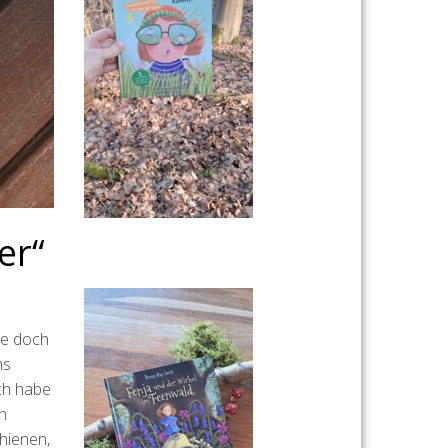
er“
ge doch
ns
Ich habe
n
hienen,