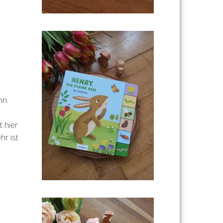
nn.
t hier
hr ist