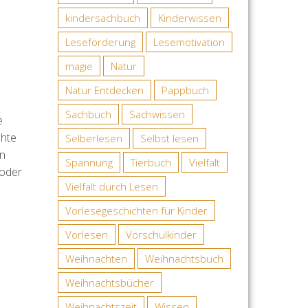
kindersachbuch
Kinderwissen
Leseförderung
Lesemotivation
magie
Natur
Natur Entdecken
Pappbuch
Sachbuch
Sachwissen
e
chte
Selberlesen
Selbst lesen
en
Spannung
Tierbuch
Vielfalt
 oder
Vielfalt durch Lesen
Vorlesegeschichten für Kinder
Vorlesen
Vorschulkinder
Weihnachten
Weihnachtsbuch
Weihnachtsbücher
Weihnachtszeit
Wissen