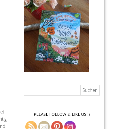
Suchen nach:
det
PLEASE FOLLOW & LIKE US :)
htig
ind