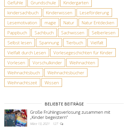
Gefühle
Grundschule
Kindergarten
kindersachbuch
Kinderwissen
Leseförderung
Lesemotivation
magie
Natur
Natur Entdecken
Pappbuch
Sachbuch
Sachwissen
Selberlesen
Selbst lesen
Spannung
Tierbuch
Vielfalt
Vielfalt durch Lesen
Vorlesegeschichten für Kinder
Vorlesen
Vorschulkinder
Weihnachten
Weihnachtsbuch
Weihnachtsbücher
Weihnachtszeit
Wissen
BELIEBTE BEITRÄGE
Große Frühlingsverlosung zusammen mit
„Kinder begeistern“
März 13, 2021
127