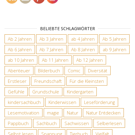
BELIEBTE SCHLAGWÖRTER
Ab 2 Jahren
Ab 3 Jahren
ab 4 Jahren
Ab 5 Jahren
Ab 6 Jahren
Ab 7 Jahren
Ab 8 Jahren
ab 9 Jahren
ab 10 Jahren
Ab 11 Jahren
Ab 12 Jahren
Abenteuer
Bilderbuch
Comic
Diversität
Erstleser
Freundschaft
Für die Kleinsten
Gefühle
Grundschule
Kindergarten
kindersachbuch
Kinderwissen
Leseförderung
Lesemotivation
magie
Natur
Natur Entdecken
Pappbuch
Sachbuch
Sachwissen
Selberlesen
Selbst lesen
Spannung
Tierbuch
Vielfalt