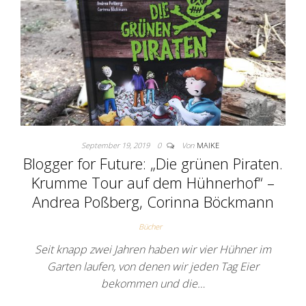
September 19, 2019
0
Von
MAIKE
Blogger for Future: „Die grünen Piraten.
Krumme Tour auf dem Hühnerhof“ –
Andrea Poßberg, Corinna Böckmann
Bücher
Seit knapp zwei Jahren haben wir vier Hühner im
Garten laufen, von denen wir jeden Tag Eier
bekommen und die…