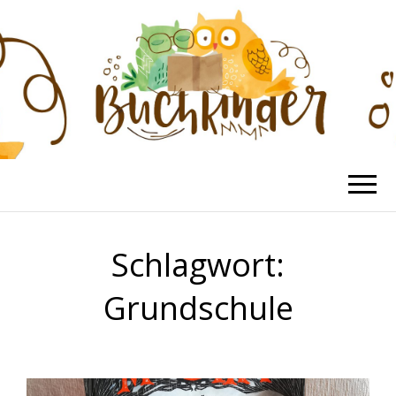
BUCHKINDER
Die schönsten Kinderbücher
Schlagwort:
Grundschule