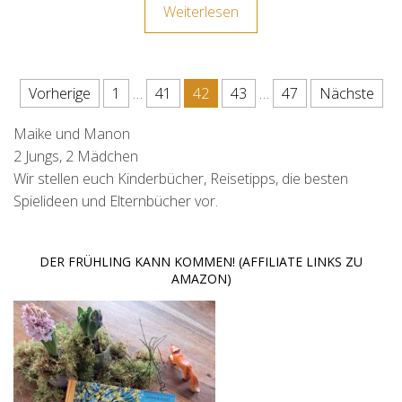
Weiterlesen
Seitennummerierung der Beit
Vorherige
1
…
41
42
43
…
47
Nächste
Maike und Manon
2 Jungs, 2 Mädchen
Wir stellen euch Kinderbücher, Reisetipps, die besten
Spielideen und Elternbücher vor.
DER FRÜHLING KANN KOMMEN! (AFFILIATE LINKS ZU
AMAZON)