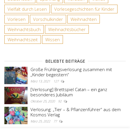
Vielfalt durch Lesen
Vorlesegeschichten für Kinder
Vorlesen
Vorschulkinder
Weihnachten
Weihnachtsbuch
Weihnachtsbücher
Weihnachtszeit
Wissen
BELIEBTE BEITRÄGE
Große Frühlingsverlosung zusammen mit
„Kinder begeistern“
März 13, 2021
127
[Verlosung] Brettspiel Catan – ein ganz
besonderes Jubiläum
Oktober 25, 2020
92
Verlosung: „Tier – & Pflanzenführer“ aus dem
Kosmos Verlag
März 25, 2022
77