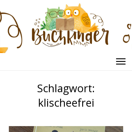
BUCHKINDER
Die schönsten Kinderbücher
Schlagwort:
klischeefrei