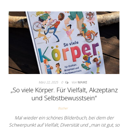
März 22, 2025
0
Von
MAIKE
„So viele Körper. Für Vielfalt, Akzeptanz
und Selbstbewusstsein“
Bücher
Mal wieder ein schönes Bilderbuch, bei dem der
Schwerpunkt auf Vielfalt, Diversität und „man ist gut, so