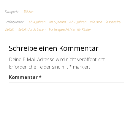
Kategorie
Bücher
Schlagwörter
ab 4 Jahren
Ab 5 Jahren
Ab 6 Jahren
Inklusion
klischeefrei
Vielfalt
Vielfalt durch Lesen
Vorlesegeschichten für Kinder
Schreibe einen Kommentar
Deine E-Mail-Adresse wird nicht veröffentlicht.
Erforderliche Felder sind mit
*
markiert
Kommentar
*