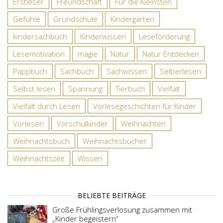
Erstleser
Freundschaft
Für die Kleinsten
Gefühle
Grundschule
Kindergarten
kindersachbuch
Kinderwissen
Leseförderung
Lesemotivation
magie
Natur
Natur Entdecken
Pappbuch
Sachbuch
Sachwissen
Selberlesen
Selbst lesen
Spannung
Tierbuch
Vielfalt
Vielfalt durch Lesen
Vorlesegeschichten für Kinder
Vorlesen
Vorschulkinder
Weihnachten
Weihnachtsbuch
Weihnachtsbücher
Weihnachtszeit
Wissen
BELIEBTE BEITRÄGE
Große Frühlingsverlosung zusammen mit
„Kinder begeistern“