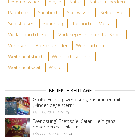
Lesemotivation
magie
Natur
Natur Entdecken
Pappbuch
Sachbuch
Sachwissen
Selberlesen
Selbst lesen
Spannung
Tierbuch
Vielfalt
Vielfalt durch Lesen
Vorlesegeschichten für Kinder
Vorlesen
Vorschulkinder
Weihnachten
Weihnachtsbuch
Weihnachtsbücher
Weihnachtszeit
Wissen
BELIEBTE BEITRÄGE
Große Frühlingsverlosung zusammen mit
„Kinder begeistern“
März 13, 2021
127
[Verlosung] Brettspiel Catan – ein ganz
besonderes Jubiläum
Oktober 25, 2020
92