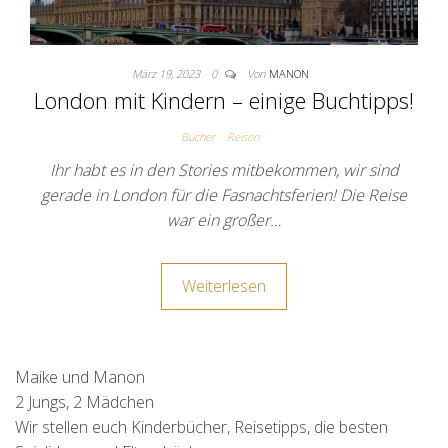
März 19, 2023
0
Von
MANON
London mit Kindern – einige Buchtipps!
Bücher
Reisen
Ihr habt es in den Stories mitbekommen, wir sind
gerade in London für die Fasnachtsferien! Die Reise
war ein großer…
Weiterlesen
Maike und Manon
2 Jungs, 2 Mädchen
Wir stellen euch Kinderbücher, Reisetipps, die besten