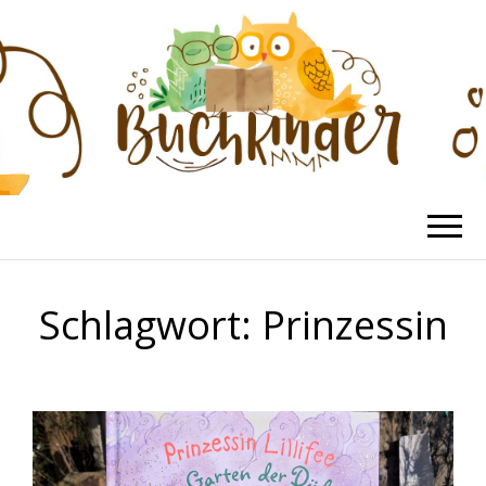
BUCHKINDER
Die schönsten Kinderbücher
Schlagwort:
Prinzessin