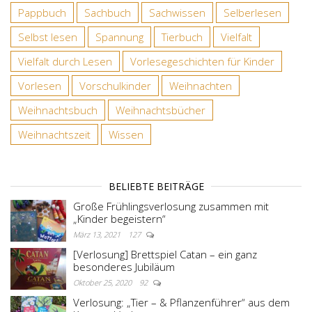
Pappbuch
Sachbuch
Sachwissen
Selberlesen
Selbst lesen
Spannung
Tierbuch
Vielfalt
Vielfalt durch Lesen
Vorlesegeschichten für Kinder
Vorlesen
Vorschulkinder
Weihnachten
Weihnachtsbuch
Weihnachtsbücher
Weihnachtszeit
Wissen
BELIEBTE BEITRÄGE
Große Frühlingsverlosung zusammen mit
„Kinder begeistern“
März 13, 2021
127
[Verlosung] Brettspiel Catan – ein ganz
besonderes Jubiläum
Oktober 25, 2020
92
Verlosung: „Tier – & Pflanzenführer“ aus dem