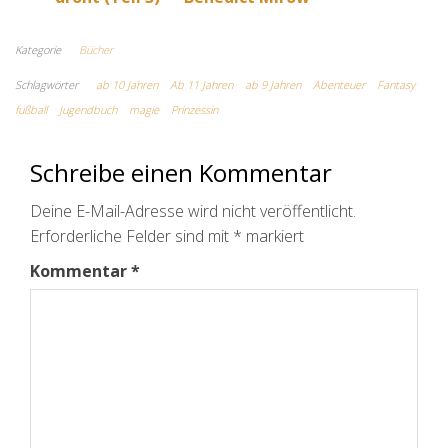
Kategorie
Bücher
Schlagwörter
ab 10 Jahren
Ab 11 Jahren
ab 9 Jahren
Abenteuer
Fantasy
fußball
Jugendbuch
magie
Prinzessin
Schreibe einen Kommentar
Deine E-Mail-Adresse wird nicht veröffentlicht.
Erforderliche Felder sind mit
*
markiert
Kommentar
*