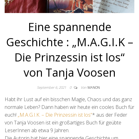
Eine spannende
Geschichte : „M.A.G.I.K –
Die Prinzessin ist los“
von Tanja Voosen
September 6, 2021
0
Von
MANON
Habt ihr Lust auf ein bisschen Magie, Chaos und das ganz
normale Leben? Dann haben wir heute ein cooles Buch für
euch!
„M.A.G.I.K. – Die Prinzessin ist los“
* aus der Feder
von Tanja Voosen ist ein großartiges Buch für geübte
LeserInnen ab etwa 9 Jahren.
Die Autorin hat hier eine spannende Geschichte um