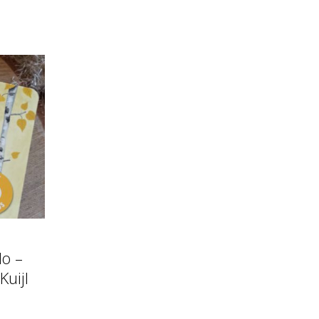
lo –
uijl