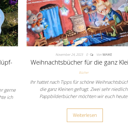
November 24, 2023
0
Von
MAIKE
Hüpf-
Weihnachtsbücher für die ganz Kle
Bücher
Ihr hattet nach Tipps für schöne Weihnachtsbüch
die ganz Kleinen gefragt. Zwei sehr niedlic
er gerne
Pappbilderbücher möchten wir euch heut
hte ich
Weiterlesen