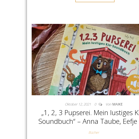
Oktober 12, 2021
0
Von
MAIKE
„1, 2, 3 Pupserei. Mein lustiges K
Soundbuch“ – Anna Taube, Eefje K
Bücher