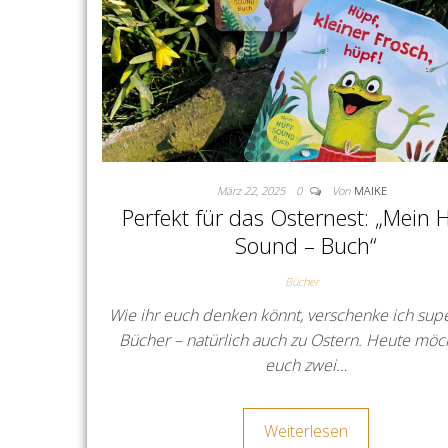
März 22, 2025
0
Von
MAIKE
Perfekt für das Osternest: „Mein 
Sound – Buch“
Bücher
Wie ihr euch denken könnt, verschenke ich sup
Bücher – natürlich auch zu Ostern. Heute möc
euch zwei…
Weiterlesen