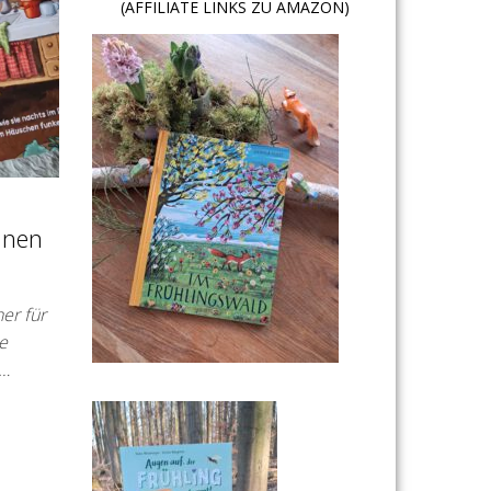
(AFFILIATE LINKS ZU AMAZON)
inen
er für
he
e…