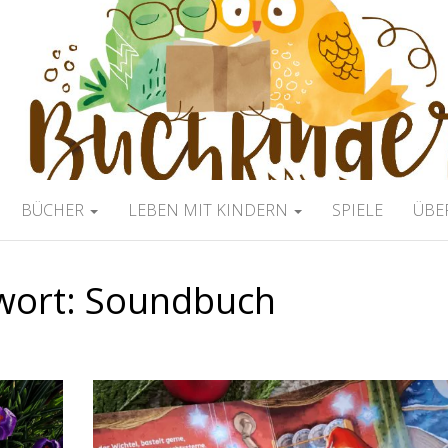
ERBLOG
BÜCHER
LEBEN MIT KINDERN
SPIELE
ÜBE
wort:
Soundbuch