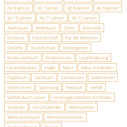
Ab 6 Jahren
Ab 7 Jahren
Ab 8 Jahren
ab 9 Jahren
ab 10 Jahren
Ab 11 Jahren
Ab 12 Jahren
Abenteuer
Bilderbuch
Comic
Diversität
Erstleser
Freundschaft
Für die Kleinsten
Gefühle
Grundschule
Kindergarten
kindersachbuch
Kinderwissen
Leseförderung
Lesemotivation
magie
Natur
Natur Entdecken
Pappbuch
Sachbuch
Sachwissen
Selberlesen
Selbst lesen
Spannung
Tierbuch
Vielfalt
Vielfalt durch Lesen
Vorlesegeschichten für Kinder
Vorlesen
Vorschulkinder
Weihnachten
Weihnachtsbuch
Weihnachtsbücher