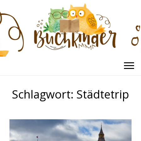
BUCHKINDER
Die schönsten Kinderbücher
Schlagwort:
Städtetrip