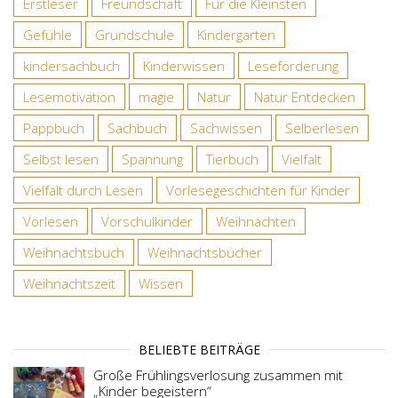
Erstleser
Freundschaft
Für die Kleinsten
Gefühle
Grundschule
Kindergarten
kindersachbuch
Kinderwissen
Leseförderung
Lesemotivation
magie
Natur
Natur Entdecken
Pappbuch
Sachbuch
Sachwissen
Selberlesen
Selbst lesen
Spannung
Tierbuch
Vielfalt
Vielfalt durch Lesen
Vorlesegeschichten für Kinder
Vorlesen
Vorschulkinder
Weihnachten
Weihnachtsbuch
Weihnachtsbücher
Weihnachtszeit
Wissen
BELIEBTE BEITRÄGE
Große Frühlingsverlosung zusammen mit
„Kinder begeistern“