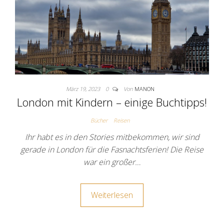
März 19, 2023
0
Von
MANON
London mit Kindern – einige Buchtipps!
Bücher
Reisen
Ihr habt es in den Stories mitbekommen, wir sind
gerade in London für die Fasnachtsferien! Die Reise
war ein großer…
Weiterlesen