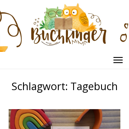
BUCHKINDER
Die schönsten Kinderbücher
Schlagwort:
Tagebuch