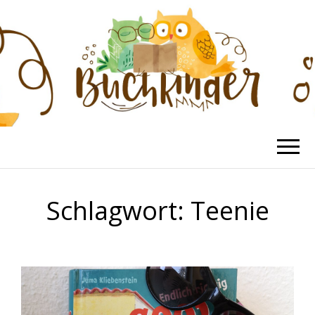
BUCHKINDER
Die schönsten Kinderbücher
Schlagwort:
Teenie