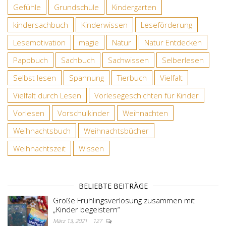
Gefühle
Grundschule
Kindergarten
kindersachbuch
Kinderwissen
Leseförderung
Lesemotivation
magie
Natur
Natur Entdecken
Pappbuch
Sachbuch
Sachwissen
Selberlesen
Selbst lesen
Spannung
Tierbuch
Vielfalt
Vielfalt durch Lesen
Vorlesegeschichten für Kinder
Vorlesen
Vorschulkinder
Weihnachten
Weihnachtsbuch
Weihnachtsbücher
Weihnachtszeit
Wissen
BELIEBTE BEITRÄGE
Große Frühlingsverlosung zusammen mit
„Kinder begeistern“
März 13, 2021
127