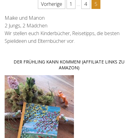
Seitennummerierung der Beit
Vorherige
1
…
4
5
Maike und Manon
2 Jungs, 2 Mädchen
Wir stellen euch Kinderbücher, Reisetipps, die besten
Spielideen und Elternbücher vor.
DER FRÜHLING KANN KOMMEN! (AFFILIATE LINKS ZU
AMAZON)