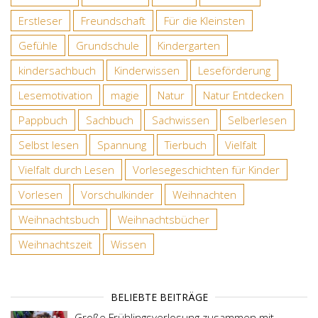
Erstleser
Freundschaft
Für die Kleinsten
Gefühle
Grundschule
Kindergarten
kindersachbuch
Kinderwissen
Leseförderung
Lesemotivation
magie
Natur
Natur Entdecken
Pappbuch
Sachbuch
Sachwissen
Selberlesen
Selbst lesen
Spannung
Tierbuch
Vielfalt
Vielfalt durch Lesen
Vorlesegeschichten für Kinder
Vorlesen
Vorschulkinder
Weihnachten
Weihnachtsbuch
Weihnachtsbücher
Weihnachtszeit
Wissen
BELIEBTE BEITRÄGE
Große Frühlingsverlosung zusammen mit