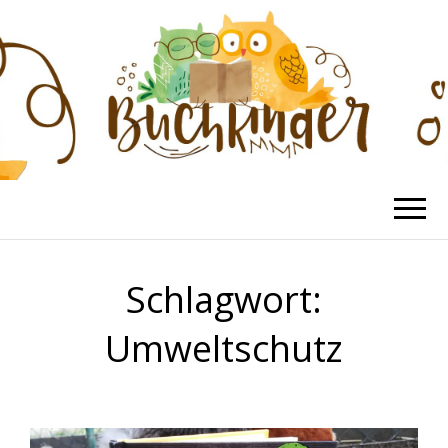
BUCHKINDER
Die schönsten Kinderbücher
Schlagwort:
Umweltschutz