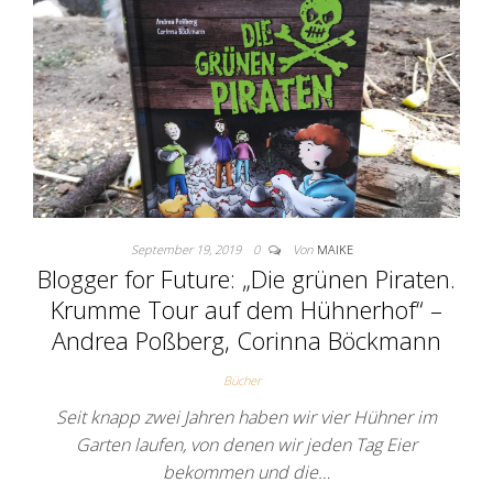
September 19, 2019
0
Von
MAIKE
Blogger for Future: „Die grünen Piraten.
Krumme Tour auf dem Hühnerhof“ –
Andrea Poßberg, Corinna Böckmann
Bücher
Seit knapp zwei Jahren haben wir vier Hühner im
Garten laufen, von denen wir jeden Tag Eier
bekommen und die…