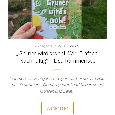
April 28, 2023
0
Von
MAIKE
„Grüner wird’s wohl. Wir. Einfach.
Nachhaltig“ – Lisa Rammensee
Bücher
Seit mehr als zehn Jahren wagen wir bei uns am Haus
das Experiment „Gemüsegarten“ und bauen selbst
Möhren und Salat,…
Weiterlesen