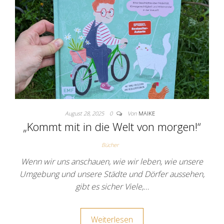
August 28, 2025
0
Von
MAIKE
„Kommt mit in die Welt von morgen!“
Bücher
Wenn wir uns anschauen, wie wir leben, wie unsere
Umgebung und unsere Städte und Dörfer aussehen,
gibt es sicher Viele,…
Weiterlesen