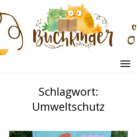
BUCHKINDER
Die schönsten Kinderbücher
Schlagwort:
Umweltschutz