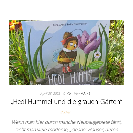
April 28, 2023
0
Von
MAIKE
„Hedi Hummel und die grauen Gärten“
Bücher
Wenn man hier durch manche Neubaugebiete fährt,
sieht man viele moderne, „cleane“ Häuser, deren