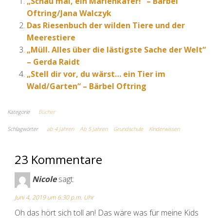
„Schau mal, ein Marienkäfer!“ – Bärbel
Oftring/Jana Walczyk
Das Riesenbuch der wilden Tiere und der
Meerestiere
„Müll. Alles über die lästigste Sache der Welt“
– Gerda Raidt
„Stell dir vor, du wärst… ein Tier im
Wald/Garten“ – Bärbel Oftring
Kategorie
Bücher
Schlagwörter
ab 4 Jahren
Ab 5 Jahren
Grundschule
Kinderwissen
23 Kommentare
Nicole
sagt:
Juni 4, 2019 um 6:30 p.m. Uhr
Oh das hört sich toll an! Das wäre was für meine Kids