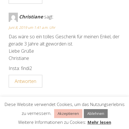
Christiane
sagt:
Juni 8, 2019 um 1:41 a.m. Uhr
Das wäre so ein tolles Geschenk für meinen Enkel, der
gerade 3 Jahre alt geworden ist.
Liebe Grüße
Christiane
Insta: findi2
Antworten
Schreibe einen Kommentar
Diese Website verwendet Cookies, um das Nutzungserlebnis
Deine E-Mail-Adresse wird nicht veröffentlicht.
zu vernessern.
Akzeptieren
Ablehnen
Erforderliche Felder sind mit
*
markiert
Weitere Informationen zu Cookies:
Mehr lesen