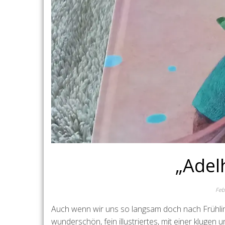
„Adel
Feb
Auch wenn wir uns so langsam doch nach Frühlin
wunderschön, fein illustriertes, mit einer klugen 