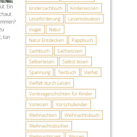
t. Ein
kindersachbuch
Kinderwissen
chaut.
Leseförderung
Lesemotivation
 kommen?
zu
magie
Natur
, tun
Natur Entdecken
Pappbuch
Sachbuch
Sachwissen
Selberlesen
Selbst lesen
Spannung
Tierbuch
Vielfalt
Vielfalt durch Lesen
Vorlesegeschichten für Kinder
Vorlesen
Vorschulkinder
Weihnachten
Weihnachtsbuch
Weihnachtsbücher
Weihnachtszeit
Wissen