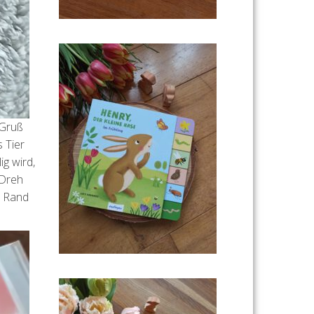
 Gruß
s Tier
g wird,
 Dreh
m Rand