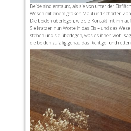
Beide sind erstaunt, als sie von unter der Eisfl
Wesen mit einem großen Maul und scharfen Zähne
Die beiden überlegen, wie sie Kontakt mit ihm a
Sie kratzen nun Worte in das Eis – und das Wes
stehen und sie überlegen, was es ihnen wohl sa
die beiden zufällig genau das Richtige- und retten